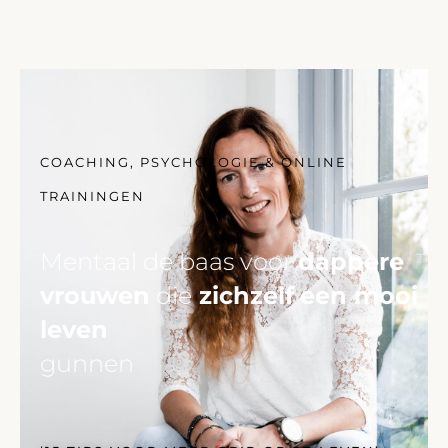
COACHING, PSYCHOLOGIE & ONLINE
TRAININGEN
Mentaal de baas voor
dappere
vrouwen
die
zichzelf
een mooi
leven
gunnen